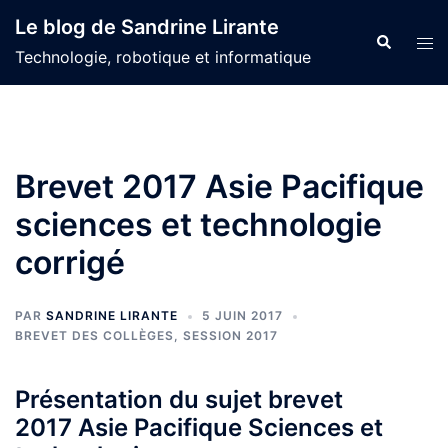
Aller
Le blog de Sandrine Lirante
au
Recherche
Ouvr
Technologie, robotique et informatique
contenu
le
men
Brevet 2017 Asie Pacifique
sciences et technologie
corrigé
PAR
SANDRINE LIRANTE
5 JUIN 2017
BREVET DES COLLÈGES
,
SESSION 2017
Présentation du sujet brevet
2017 Asie Pacifique Sciences et