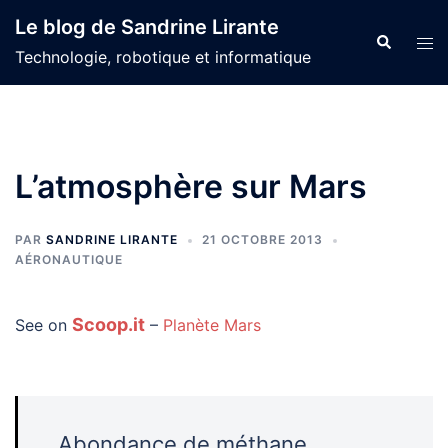
Aller
Le blog de Sandrine Lirante
au
Recherche
Ouvr
Technologie, robotique et informatique
contenu
le
men
L’atmosphère sur Mars
PAR
SANDRINE LIRANTE
21 OCTOBRE 2013
AÉRONAUTIQUE
Scoop.it
See on
–
Planète Mars
Abondance de méthane