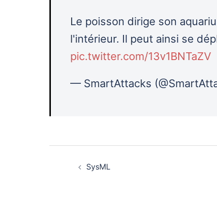
Le poisson dirige son aquarium
l'intérieur. Il peut ainsi se d
pic.twitter.com/13v1BNTaZV
— SmartAttacks (@SmartAtt
Navigation
SysML
d’article